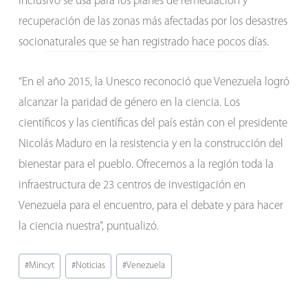
inclusivo se usa para los planes de remediación y
recuperación de las zonas más afectadas por los desastres
socionaturales que se han registrado hace pocos días.
“En el año 2015, la Unesco reconoció que Venezuela logró
alcanzar la paridad de género en la ciencia. Los
científicos y las científicas del país están con el presidente
Nicolás Maduro en la resistencia y en la construcción del
bienestar para el pueblo. Ofrecemos a la región toda la
infraestructura de 23 centros de investigación en
Venezuela para el encuentro, para el debate y para hacer
la ciencia nuestra”, puntualizó.
Etiquetas
#
Mincyt
#
Noticias
#
Venezuela
de
la