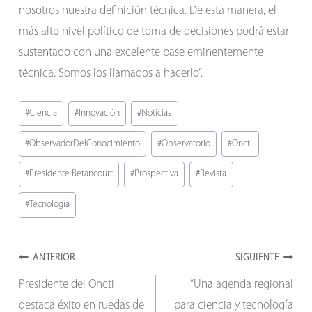
nosotros nuestra definición técnica. De esta manera, el
más alto nivel político de toma de decisiones podrá estar
sustentado con una excelente base eminentemente
técnica. Somos los llamados a hacerlo”.
Etiquetas
#
Ciencia
#
Innovación
#
Noticias
de
#
ObservadorDelConocimiento
#
Observatorio
#
Oncti
la
entrada:
#
Presidente Betancourt
#
Prospectiva
#
Revista
#
Tecnología
Navegación
ANTERIOR
SIGUIENTE
Presidente del Oncti
“Una agenda regional
de
destaca éxito en ruedas de
para ciencia y tecnología