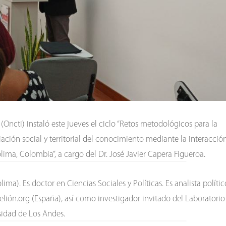
Oncti) instaló este jueves el ciclo “Retos metodológicos para la
piación social y territorial del conocimiento mediante la interacció
 Tolima, Colombia”, a cargo del Dr. José Javier Capera Figueroa.
ima). Es doctor en Ciencias Sociales y Políticas. Es analista polític
lión.org (España), así como investigador invitado del Laboratorio
rsidad de Los Andes.