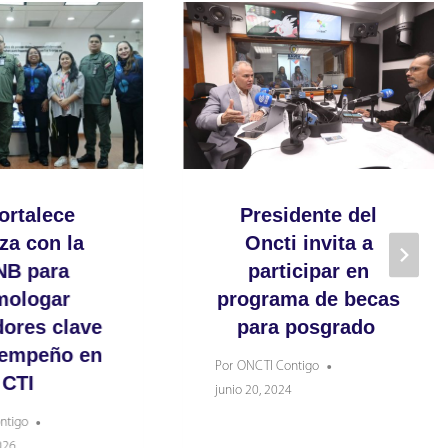
ortalece
Presidente del
za con la
Oncti invita a
NB para
participar en
mologar
programa de becas
dores clave
para posgrado
sempeño en
Por
ONCTI Contigo
CTI
junio 20, 2024
ntigo
026