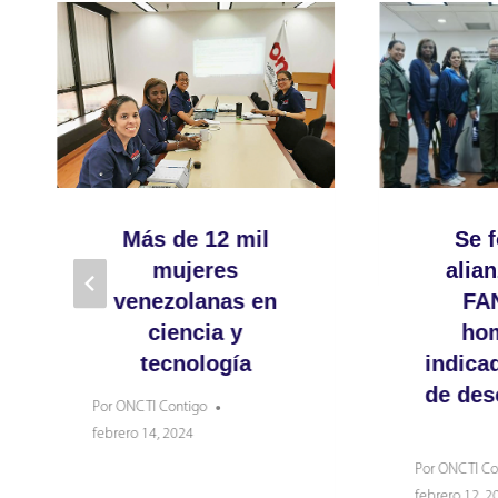
Más de 12 mil
Se f
mujeres
alian
venezolanas en
FA
ciencia y
ho
tecnología
indica
de de
Por
ONCTI Contigo
febrero 14, 2024
Por
ONCTI Co
febrero 12, 2