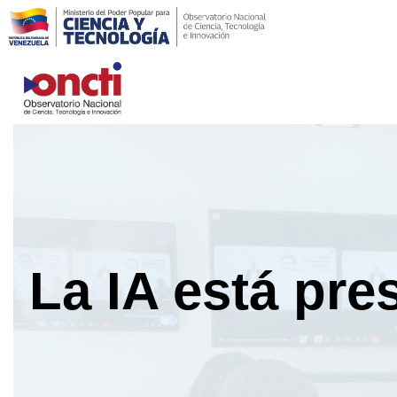
Saltar
al
contenido
La IA está pre