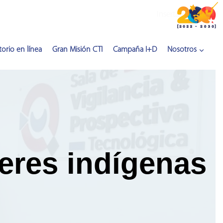
Inserta HTML aquí
orio en línea
Gran Misión CTI
Campaña I+D
Nosotros
beres indígenas