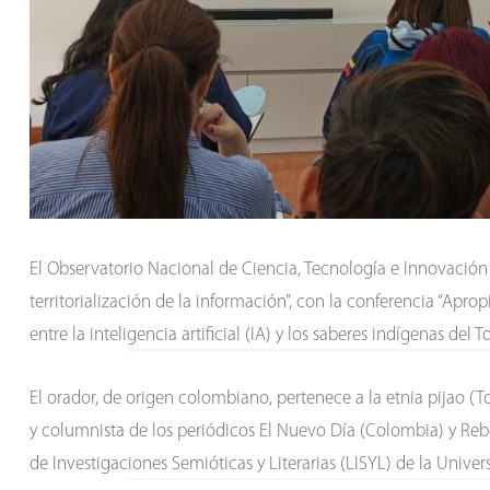
El Observatorio Nacional de Ciencia, Tecnología e Innovación (
territorialización de la información”, con la conferencia “Apro
entre la inteligencia artificial (IA) y los saberes indígenas del
El orador, de origen colombiano, pertenece a la etnia pijao (Tol
y columnista de los periódicos El Nuevo Día (Colombia) y Rebe
de Investigaciones Semióticas y Literarias (LISYL) de la Unive