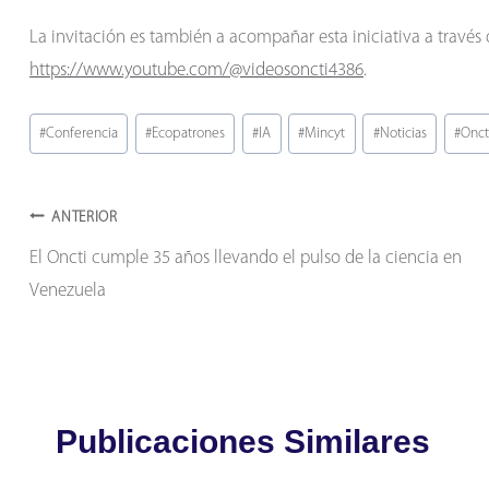
La invitación es también a acompañar esta iniciativa a través 
https://www.youtube.com/@videosoncti4386
.
Etiquetas
#
Conferencia
#
Ecopatrones
#
IA
#
Mincyt
#
Noticias
#
Onct
de
la
Navegación
entrada:
ANTERIOR
El Oncti cumple 35 años llevando el pulso de la ciencia en
de
Venezuela
entradas
Publicaciones Similares