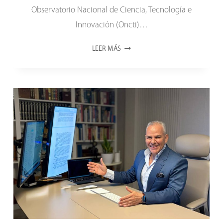
Observatorio Nacional de Ciencia, Tecnología e
Innovación (Oncti)…
MUJERES
LEER MÁS
VALORAN
ROL
DEL
ONCTI
EN
LA
SISTEMATIZACIÓN
DE
LA
CIENCIA
COMUNAL