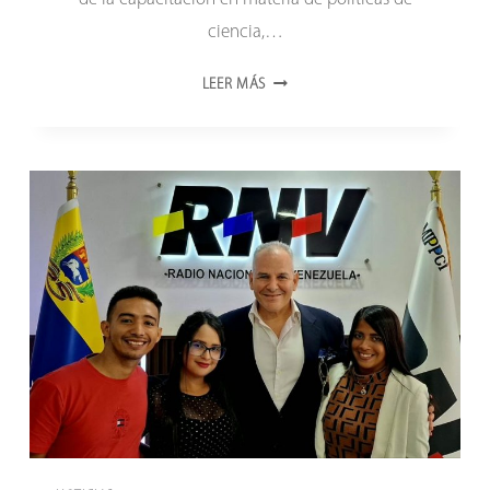
ciencia,…
ONCTI
LEER MÁS
LLEVA
LA
EXPERIENCIA
VENEZOLANA
AL
DEBATE
INTERNACIONAL
SOBRE
CAPACIDADES
EN
POLÍTICAS
CIENTÍFICAS