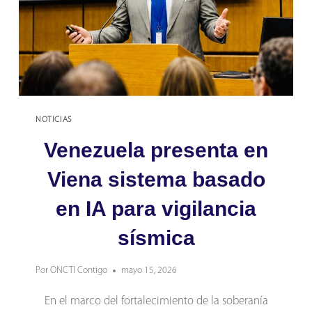
36
AÑOS
AL
SERVICIO
DE
LA
CIENCIA
NOTICIAS
VENEZOLANA
Venezuela presenta en
Viena sistema basado
en IA para vigilancia
sísmica
Por
ONCTI Contigo
mayo 15, 2026
En el marco del fortalecimiento de la soberanía