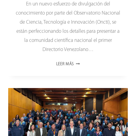
En un nuevo esfuerzo de divulgación del
conocimiento por parte del Observatorio Nacional
de Ciencia, Tecnología e Innovación (Oncti), se
están perfeccionando los detalles para presentar a
la comunidad científica nacional el primer
Directorio Venezolano…
DIRECTORIO
LEER MÁS
VENEZOLANO
DE
REVISTAS
CIENTÍFICAS:
UN
PORTAL
QUE
FACILITARÁ
EL
ACCESO