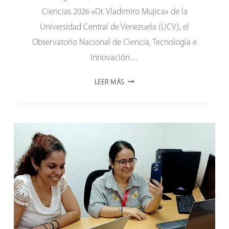
Ciencias 2026 «Dr. Vladimiro Mujica» de la
Universidad Central de Venezuela (UCV), el
Observatorio Nacional de Ciencia, Tecnología e
Innovación…
ONCTI
LEER MÁS
PRESENTA
RADIOGRAFÍA
DE
LA
I+D
EN
VENEZUELA
DURANTE
JORNADAS
DE
INVESTIGACIÓN
DE