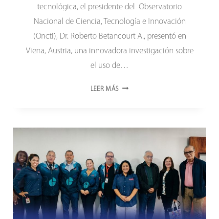
tecnológica, el presidente del Observatorio
Nacional de Ciencia, Tecnología e Innovación
(Oncti), Dr. Roberto Betancourt A., presentó en
Viena, Austria, una innovadora investigación sobre
el uso de…
VENEZUELA
LEER MÁS
PRESENTA
EN
VIENA
SISTEMA
BASADO
EN
IA
PARA
VIGILANCIA
SÍSMICA