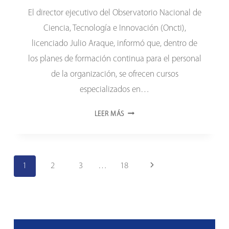
El director ejecutivo del Observatorio Nacional de
Ciencia, Tecnología e Innovación (Oncti),
licenciado Julio Araque, informó que, dentro de
los planes de formación continua para el personal
de la organización, se ofrecen cursos
especializados en…
ONCTICISTAS
LEER MÁS
FORTALECEN
SUS
COMPETENCIAS
Navegación
PARA
Siguiente
1
2
3
…
18
EL
de
página
ANÁLISIS
página