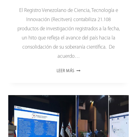
El Registro Venezolano de Ciencia, Tecnología e
Innovación (Recitven) contabiliza 21.108
productos de investigación registrados a la fecha,
un hito que refleja el avance del país hacia la
consolidación de su soberanía científica. De
acuerdo…
LA
LEER MÁS
CIENCIA
VENEZOLANA
SUMA
MÁS
DE
21
MIL
PRODUCTOS
DE