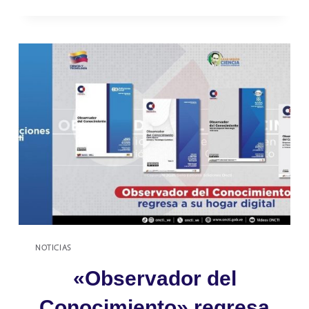
VENEZUELA,
UNA
DE
CADA
TRES
PERSONAS
DEDICADAS
A
LA
CIENCIA
ES
JOVEN
NOTICIAS
«Observador del
Conocimiento» regresa