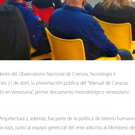
idente del Observatorio Nacional de Ciencia, Tecnología e
rnes 21 de abril, la presentación pública del “Manual de Caracas:
rollo en Venezuela”, primer documento metodológico venezolano
Arquitectura y, además, fue parte de la política de talento humano
icistas, junto al equipo gerencial del ente adscrito al Ministerio de