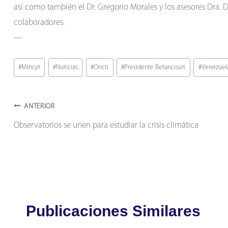
así como también el Dr. Gregorio Morales y los asesores Dra. D
colaboradores.
—
Etiquetas
#
Mincyt
#
Noticias
#
Oncti
#
Presidente Betancourt
#
Venezuel
de
la
Navegación
entrada:
ANTERIOR
Observatorios se unen para estudiar la crisis climática
de
entradas
Publicaciones Similares