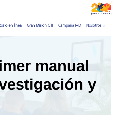
Inserta HTML aquí
orio en línea
Gran Misión CTI
Campaña I+D
Nosotros
rimer manual
vestigación y