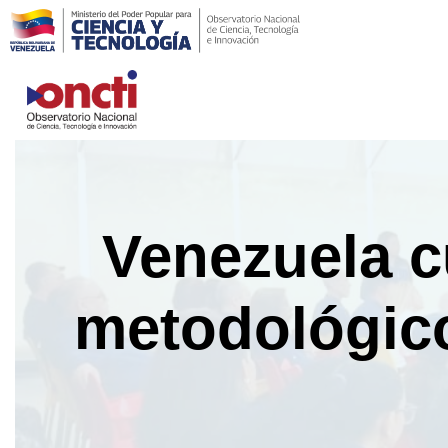
Saltar
al
contenido
Venezuela c
metodológico