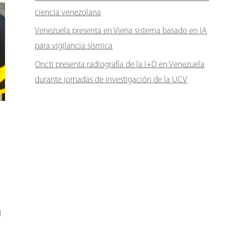
ciencia venezolana
Venezuela presenta en Viena sistema basado en IA
para vigilancia sísmica
Oncti presenta radiografía de la I+D en Venezuela
durante jornadas de investigación de la UCV
l