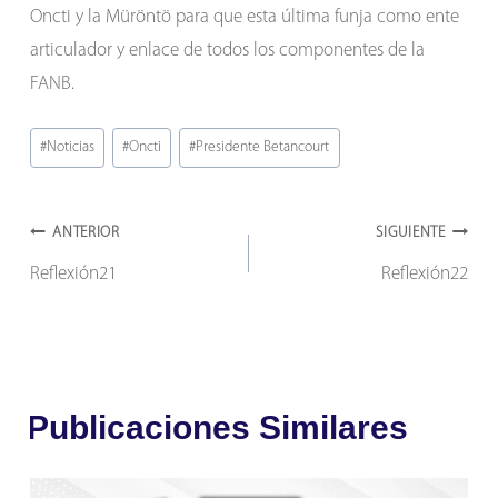
Oncti y la Müröntö para que esta última funja como ente
articulador y enlace de todos los componentes de la
FANB.
Etiquetas
#
Noticias
#
Oncti
#
Presidente Betancourt
de
la
Navegación
entrada:
ANTERIOR
SIGUIENTE
Reflexión21
Reflexión22
de
entradas
Publicaciones Similares