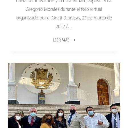
hacia la innovación y la creatividad”, expuso el Dr.
Gregorio Morales durante el foro virtual
organizado por el Oncti (Caracas, 23 de marzo de
2022 /…
LA
LEER MÁS
PROSPECTIVA
TECNOLÓGICA
TAMBIÉN
SE
APLICA
A
LA
DIVULGACIÓN
CIENTÍFICA