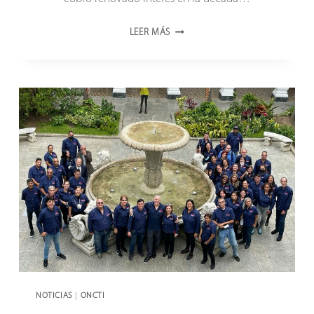
ORÍGENES
LEER MÁS
DEL
ONCTI
ESTÁN
ASOCIADOS
CON
LA
ATENCIÓN
AL
INVESTIGADOR
NOTICIAS
|
ONCTI