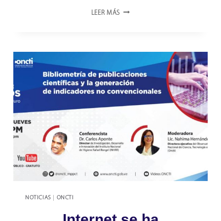
REVISTA
LEER MÁS
CIENTÍFICA
“OBSERVADOR
DEL
CONOCIMIENTO”
OFRECE
NUEVO
VOLUMEN
Y
NUEVA
IMAGEN
GRÁFICA
NOTICIAS
|
ONCTI
Internet se ha