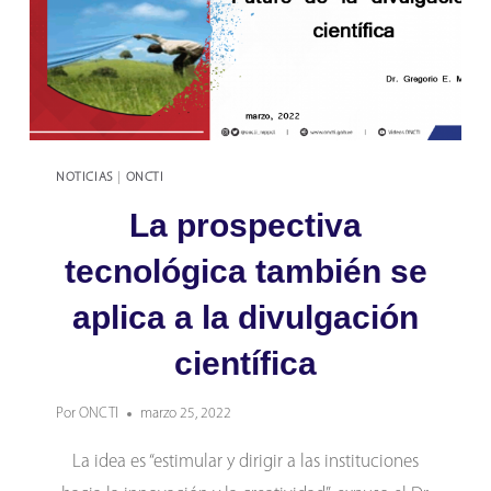
NOTICIAS
|
ONCTI
La prospectiva
tecnológica también se
aplica a la divulgación
científica
Por
ONCTI
marzo 25, 2022
La idea es “estimular y dirigir a las instituciones