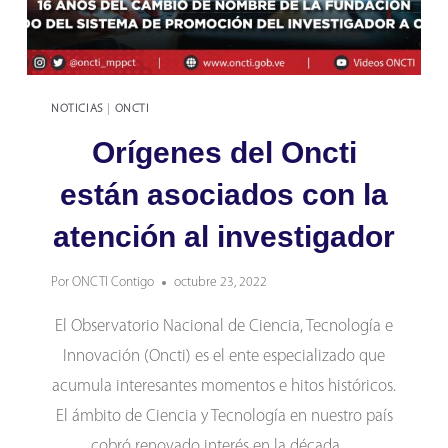
NOTICIAS
|
ONCTI
Orígenes del Oncti
están asociados con la
atención al investigador
Por
ONCTI Contigo
octubre 23, 2022
El Observatorio Nacional de Ciencia, Tecnología e
Innovación (Oncti) es el ente especializado que
acumula interesantes momentos e hitos históricos.
El ámbito de Ciencia y Tecnología en nuestro país
cobró renovado interés en la década…