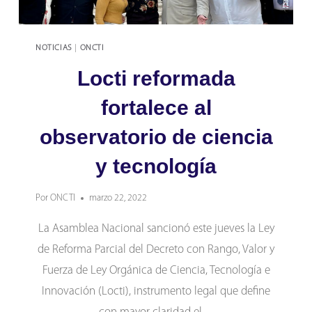
NOTICIAS
|
ONCTI
Locti reformada
fortalece al
observatorio de ciencia
y tecnología
Por
ONCTI
marzo 22, 2022
La Asamblea Nacional sancionó este jueves la Ley
de Reforma Parcial del Decreto con Rango, Valor y
Fuerza de Ley Orgánica de Ciencia, Tecnología e
Innovación (Locti), instrumento legal que define