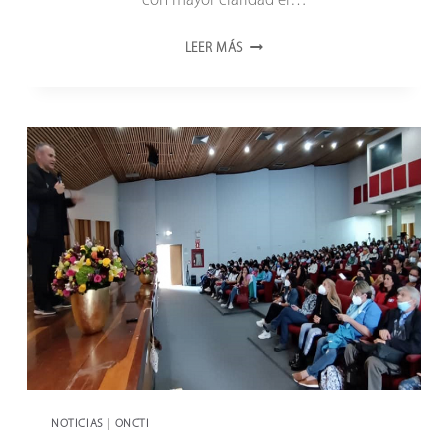
con mayor claridad el…
LOCTI
LEER MÁS
REFORMADA
FORTALECE
AL
OBSERVATORIO
DE
CIENCIA
Y
TECNOLOGÍA
NOTICIAS
|
ONCTI