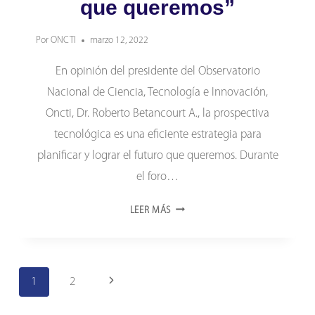
que queremos”
Por
ONCTI
marzo 12, 2022
En opinión del presidente del Observatorio
Nacional de Ciencia, Tecnología e Innovación,
Oncti, Dr. Roberto Betancourt A., la prospectiva
tecnológica es una eficiente estrategia para
planificar y lograr el futuro que queremos. Durante
el foro…
BETANCOURT:
LEER MÁS
“CON
LA
PROSPECTIVA
Navegación
TECNOLÓGICA
Siguiente
1
2
LOGRAREMOS
de
página
EL