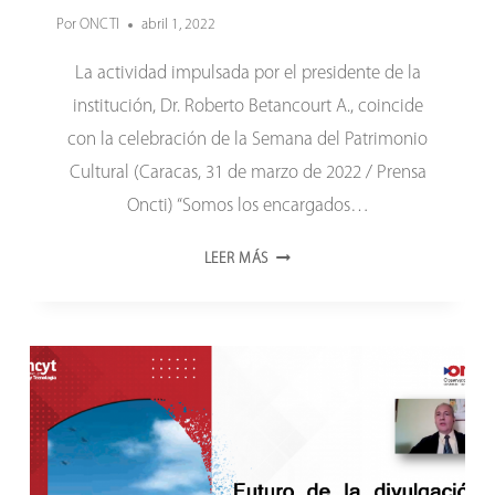
Por
ONCTI
abril 1, 2022
La actividad impulsada por el presidente de la
institución, Dr. Roberto Betancourt A., coincide
con la celebración de la Semana del Patrimonio
Cultural (Caracas, 31 de marzo de 2022 / Prensa
Oncti) “Somos los encargados…
EL
LEER MÁS
ONCTI
VISITA
EL
PANTEÓN
DE
LOS
HÉROES