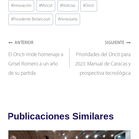
Etiquetas
#
Innovación
#
Mincyt
#
Noticias
#
Oncti
de
#
Presidente Betancourt
#
Venezuela
la
entrada:
Navegación
ANTERIOR
SIGUIENTE
El Oncti rinde homenaje a
Prioridades del Oncti para
de
Grisel Romero a un año
2023: Manual de Caracas y
entradas
de su partida
prospectiva tecnológica
Publicaciones Similares