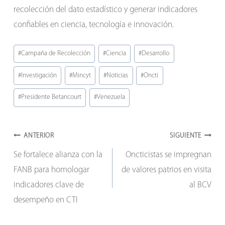
recolección del dato estadístico y generar indicadores
confiables en ciencia, tecnología e innovación.
Etiquetas
#
Campaña de Recolección
#
Ciencia
#
Desarrollo
de
#
Investigación
#
Mincyt
#
Noticias
#
Oncti
la
entrada:
#
Presidente Betancourt
#
Venezuela
Navegación
ANTERIOR
SIGUIENTE
Se fortalece alianza con la
Oncticistas se impregnan
de
FANB para homologar
de valores patrios en visita
entradas
indicadores clave de
al BCV
desempeño en CTI