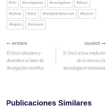
Etiquetas
#
Hito
#
Investigadoras
#
Investigadores
#
Mincyt
de
#
Noticias
#
Oncti
#
Presidente Betancourt
#
Recitven
la
entrada:
#
Registro
#
Venezuela
Navegación
ANTERIOR
SIGUIENTE
El Oncti robustece y
El Oncti activa medición
de
diversifica su labor de
de la ciencia y la
entradas
divulgación científica
tecnología en Venezuela
Publicaciones Similares