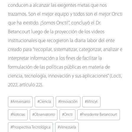
conducen a alcanzar las exigentes metas que nos
trazamos. Son el mejor equipo y todos son el mejor Oncti
que ha existido. ¡Somos Oncti!”, concluyó el Dr.
Betancourt luego de la proyección de los videos
institucionales que recogieron la diaria labor del ente
creado para “recopilar, sistematizar, categorizar, analizar e
interpretar información a los fines de facilitar la
formulación de las políticas públicas en materia de
ciencia, tecnología, innovación y sus aplicaciones” (Locti,
2022, artículo 22).
Etiquetas
#
Aniversario
#
Ciencia
#
Innovación
#
Mincyt
de
#
Noticias
#
Observatorio
#
Oncti
#
Presidente Betancourt
la
entrada:
#
Prospectiva Tecnológica
#
Venezuela