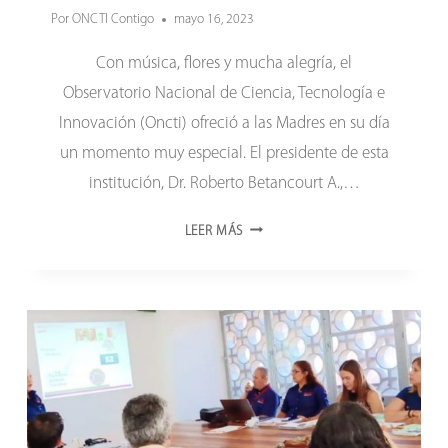
Por
ONCTI Contigo
mayo 16, 2023
Con música, flores y mucha alegría, el
Observatorio Nacional de Ciencia, Tecnología e
Innovación (Oncti) ofreció a las Madres en su día
un momento muy especial. El presidente de esta
institución, Dr. Roberto Betancourt A.,…
MADRES
LEER MÁS
DEL
ONCTI:
UN
DÍA
MUY
ESPECIAL