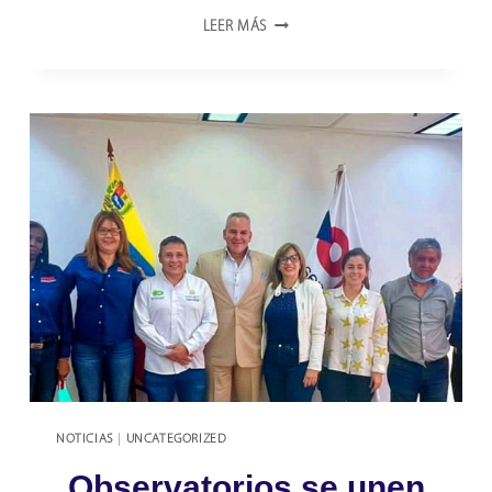
VENEZUELA
LEER MÁS
CUENTA
CON
SU
PRIMER
MANUAL
METODOLÓGICO
DE
DATOS
DE
INVESTIGACIÓN
Y
DESARROLLO
NOTICIAS
|
UNCATEGORIZED
Observatorios se unen