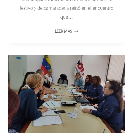
festivo y de camaradería reinó en el encuentro
que…
ONCTI
LEER MÁS
FESTEJÓ
33
AÑOS
DE
SERVICIO
A
LA
CIENCIA