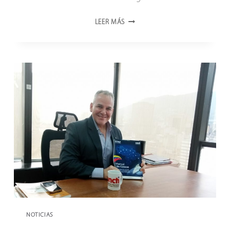
ONCTI
LEER MÁS
AVANZA
EN
ALIANZA
INTERINSTITUCIONAL
CON
EL
MINISTERIO
DE
ENERGÍA
ELÉCTRICA
NOTICIAS