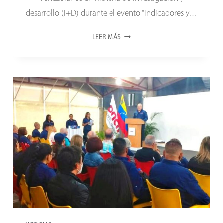
desarrollo (I+D) durante el evento “Indicadores y…
VENEZUELA
LEER MÁS
PRESENTÓ
AVANCES
EN
MATERIA
DE
INDICADORES
DE
INVESTIGACIÓN
Y
DESARROLLO