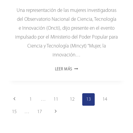
Una representación de las mujeres investigadoras
del Observatorio Nacional de Ciencia, Tecnología
e Innovación (Oncti), dijo presente en el evento
impulsado por el Ministerio del Poder Popular para
Ciencia y Tecnología (Mincyt) “Mujer, la
innovación…
ONCTI
LEER MÁS
PARTICIPÓ
EN
EVENTO
Navegación
«MUJER,
Página
1
…
11
12
13
14
LA
de
anterior
INNOVACIÓN
Siguiente
15
…
17
ESTÁ
página
página
EN
TI»