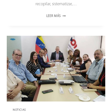
recopilar, sistematizar,…
DR.
LEER MÁS
ROBERTO
BETANCOURT:
DESDE
EL
ONCTI
SEGUIMOS
INCENTIVANDO
LAS
ACTIVIDADES
DE
INVESTIGACIÓN
Y
DESARROLLO
EN
VENEZUELA
NOTICIAS