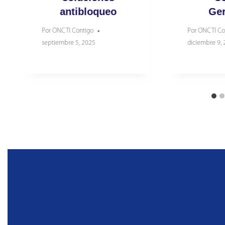
antibloqueo
Ger
Por
ONCTI Contigo
Por
ONCTI Co
septiembre 5, 2025
diciembre 9,