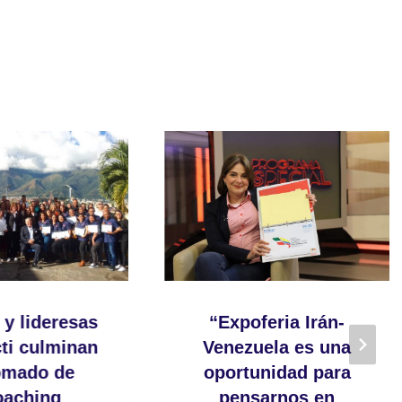
 y lideresas
“Expoferia Irán-
ti culminan
Venezuela es una
omado de
oportunidad para
oaching
pensarnos en