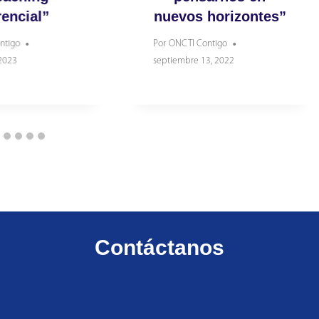
encial”
nuevos horizontes”
ntigo
Por
ONCTI Contigo
 2023
septiembre 13, 2022
Contáctanos