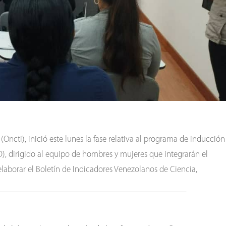
Oncti), inició este lunes la fase relativa al programa de inducción
D), dirigido al equipo de hombres y mujeres que integrarán el
elaborar el Boletín de Indicadores Venezolanos de Ciencia,