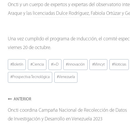
Oncti y un cuerpo de expertos y expertas del observatorio inte
Araque y las licenciadas Dulce Rodríguez, Fabiola Ortúzar y 
Una vez cumplido el programa de inducción, el comité especia
viernes 20 de octubre.
Etiquetas
#
Boletín
#
Ciencia
#
I+D
#
Innovación
#
Mincyt
#
Noticias
de
#
Prospectiva Tecnológica
#
Venezuela
la
entrada:
Navegación
ANTERIOR
Oncti coordina Campaña Nacional de Recolección de Datos
de
de Investigación y Desarrollo en Venezuela 2023
entradas