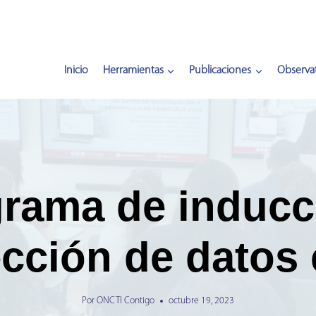
Inicio
Herramientas
Publicaciones
Observat
grama de inducc
ección de datos 
Por
ONCTI Contigo
octubre 19, 2023