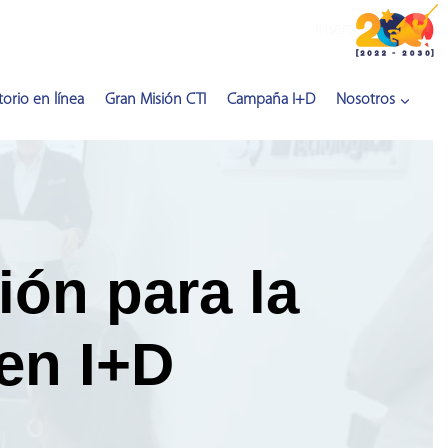
Inserta HTML aquí
orio en línea
Gran Misión CTI
Campaña I+D
Nosotros
ión para la
en I+D