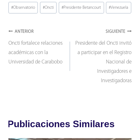
#
Observatorio
#
Oncti
#
Presidente Betancourt
#
Venezuela
la
entrada:
Navegación
ANTERIOR
SIGUIENTE
Oncti fortalece relaciones
Presidente del Oncti invitó
de
académicas con la
a participar en el Registro
entradas
Universidad de Carabobo
Nacional de
Investigadores e
Investigadoras
Publicaciones Similares