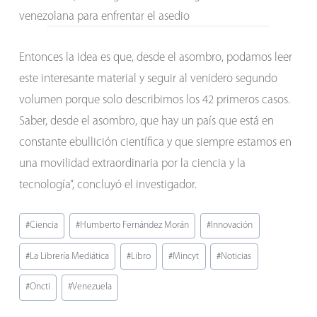
venezolana para enfrentar el asedio
Entonces la idea es que, desde el asombro, podamos leer
este interesante material y seguir al venidero segundo
volumen porque solo describimos los 42 primeros casos.
Saber, desde el asombro, que hay un país que está en
constante ebullición científica y que siempre estamos en
una movilidad extraordinaria por la ciencia y la
tecnología”, concluyó el investigador.
Etiquetas
#
Ciencia
#
Humberto Fernández Morán
#
Innovación
de
#
La Librería Mediática
#
Libro
#
Mincyt
#
Noticias
la
entrada:
#
Oncti
#
Venezuela