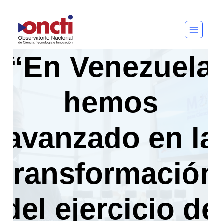
Saltar
al
contenido
“En Venezuela
hemos
avanzado en la
transformación
del ejercicio de