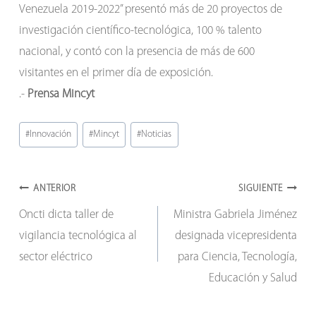
Venezuela 2019-2022” presentó más de 20 proyectos de
investigación científico-tecnológica, 100 % talento
nacional, y contó con la presencia de más de 600
visitantes en el primer día de exposición.
.-
Prensa Mincyt
Etiquetas
#
Innovación
#
Mincyt
#
Noticias
de
la
Navegación
entrada:
ANTERIOR
SIGUIENTE
Oncti dicta taller de
Ministra Gabriela Jiménez
de
vigilancia tecnológica al
designada vicepresidenta
entradas
sector eléctrico
para Ciencia, Tecnología,
Educación y Salud