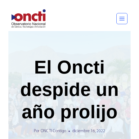
Saltar
al
contenido
El Oncti
despide un
año prolijo
Por
ONCTI Contigo
diciembre 16, 2022