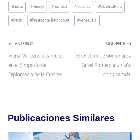
Etiquetas
#
Fiesta
#
Mincyt
#
navidad
#
Noticias
#
Observatorio
de
#
Oncti
#
Presidente Betancourt
#
Venezuela
la
entrada:
Navegación
ANTERIOR
SIGUIENTE
Viena: Venezuela participó
El Oncti rinde homenaje a
de
en el Simposio de
Grisel Romero a un año
entradas
Diplomacia de la Ciencia
de su partida
Publicaciones Similares