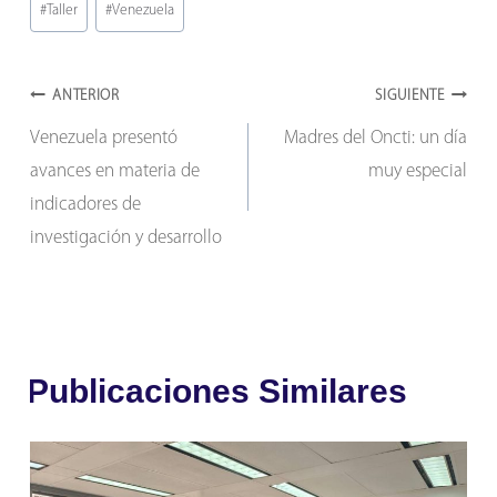
entrada:
#
Taller
#
Venezuela
Navegación
ANTERIOR
SIGUIENTE
Venezuela presentó
Madres del Oncti: un día
de
avances en materia de
muy especial
entradas
indicadores de
investigación y desarrollo
Publicaciones Similares