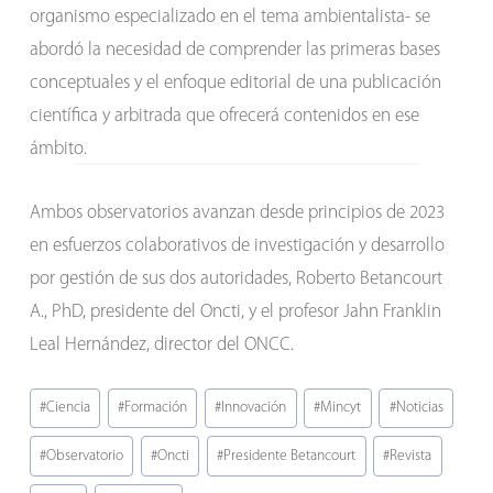
organismo especializado en el tema ambientalista- se
abordó la necesidad de comprender las primeras bases
conceptuales y el enfoque editorial de una publicación
científica y arbitrada que ofrecerá contenidos en ese
ámbito.
Ambos observatorios avanzan desde principios de 2023
en esfuerzos colaborativos de investigación y desarrollo
por gestión de sus dos autoridades, Roberto Betancourt
A., PhD, presidente del Oncti, y el profesor Jahn Franklin
Leal Hernández, director del ONCC.
Etiquetas
#
Ciencia
#
Formación
#
Innovación
#
Mincyt
#
Noticias
de
#
Observatorio
#
Oncti
#
Presidente Betancourt
#
Revista
la