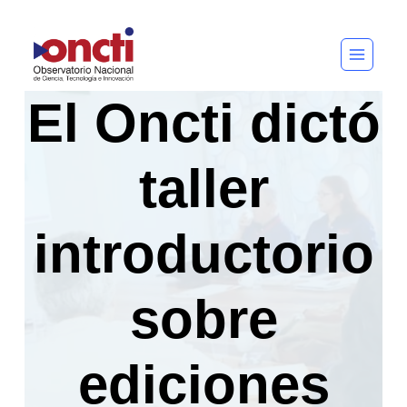
Saltar
al
contenido
El Oncti dictó
taller
introductorio
sobre
ediciones