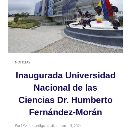
FORMACIÓN
EN
LA
CAMPAÑA
DE
RECOLECCIÓN
DE
DATOS
DE
NOTICIAS
I+D
EN
Inaugurada Universidad
VENEZUELA
Nacional de las
2025
Ciencias Dr. Humberto
Fernández-Morán
Por
ONCTI Contigo
diciembre 15, 2024