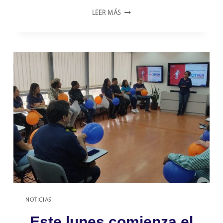
ONCTI
LEER MÁS
PRESENTA
A
EVA
Y
REVECA:
DOS
INNOVACIONES
TECNOLÓGICAS
NOTICIAS
Este lunes comienza el