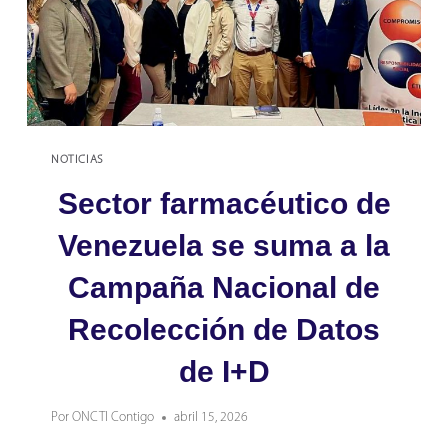
INVESTIGACIÓN
EN
EL
RECITVEN
NOTICIAS
Sector farmacéutico de
Venezuela se suma a la
Campaña Nacional de
Recolección de Datos
de I+D
Por
ONCTI Contigo
abril 15, 2026