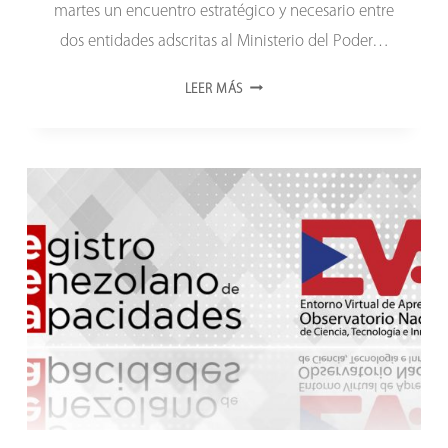
martes un encuentro estratégico y necesario entre
dos entidades adscritas al Ministerio del Poder…
ONCTI
LEER MÁS
Y
FONACIT
SE
CONSOLIDAN
PARA
APOYAR
LA
PRODUCCIÓN
CIENTÍFICA