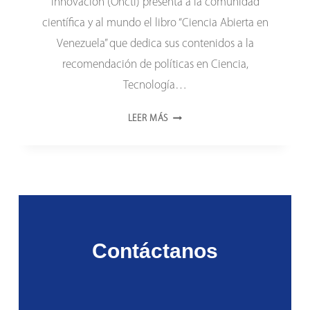
Innovación (Oncti) presenta a la comunidad
científica y al mundo el libro “Ciencia Abierta en
Venezuela” que dedica sus contenidos a la
recomendación de políticas en Ciencia,
Tecnología…
ONCTI
LEER MÁS
PUBLICA
EL
LIBRO
“CIENCIA
ABIERTA
EN
VENEZUELA”
Contáctanos