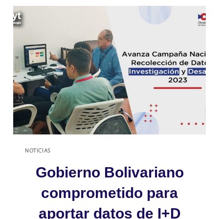
EL
CURSO
EN
LÍNEA
SOBRE
RECOLECCIÓN
DE
DATOS
DE
I+D
NOTICIAS
Gobierno Bolivariano
comprometido para
aportar datos de I+D