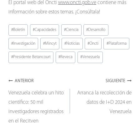
El portal web del Oncti
www.oncti.gob.ve
contiene más
información sobre estos temas. ¡Consúltala!
Etiquetas
#
Boletín
#
Capacidades
#
Ciencia
#
Desarrollo
de
#
Investigación
#
Mincyt
#
Noticias
#
Oncti
#
Plataforma
la
entrada:
#
Presidente Betancourt
#
Reveca
#
Venezuela
Navegación
ANTERIOR
SIGUIENTE
Venezuela celebra un hito
Arranca la recolección de
de
científico: 50 mil
datos de I+D 2024 en
entradas
investigadores registrados
Venezuela
en el Recitven