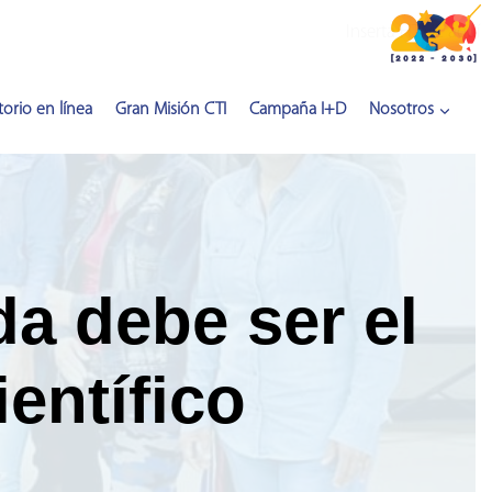
Inserta HTML aquí
orio en línea
Gran Misión CTI
Campaña I+D
Nosotros
da debe ser el
entífico