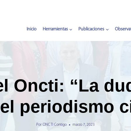
Inicio
Herramientas
Publicaciones
Observat
l Oncti: “La du
el periodismo ci
Por
ONCTI Contigo
marzo 7, 2023