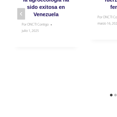
sido exitosa en
fe
Venezuela
Por
ONCTI Co
marzo 16, 20
Por
ONCTI Contigo
julio 1, 2025