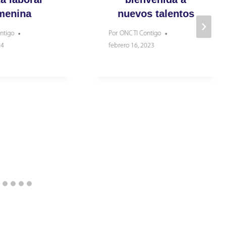
menina
nuevos talentos
ntigo
Por
ONCTI Contigo
24
febrero 16, 2023