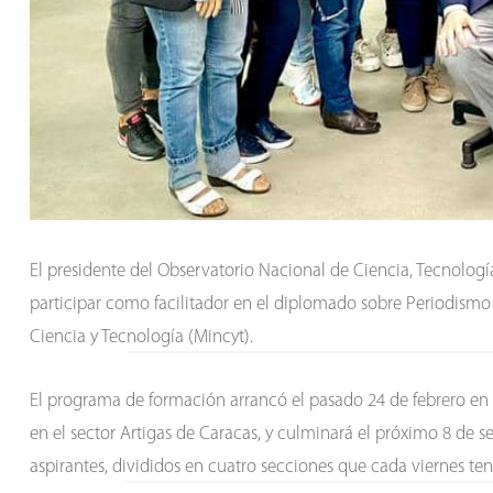
El presidente del Observatorio Nacional de Ciencia, Tecnología
participar como facilitador en el diplomado sobre Periodismo 
Ciencia y Tecnología (Mincyt).
El programa de formación arrancó el pasado 24 de febrero en
en el sector Artigas de Caracas, y culminará el próximo 8 de 
aspirantes, divididos en cuatro secciones que cada viernes t