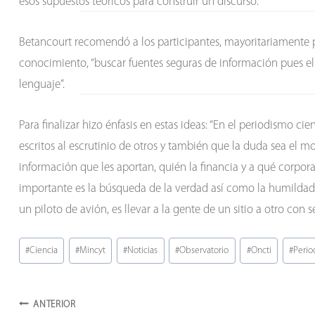
esos supuestos teóricos para construir un discurso.
Betancourt recomendó a los participantes, mayoritariamente pe
conocimiento, “buscar fuentes seguras de información pues el r
lenguaje”.
Para finalizar hizo énfasis en estas ideas: “En el periodismo ci
escritos al escrutinio de otros y también que la duda sea el mo
información que les aportan, quién la financia y a qué corpor
importante es la búsqueda de la verdad así como la humilda
un piloto de avión, es llevar a la gente de un sitio a otro con 
Etiquetas
#
Ciencia
#
Mincyt
#
Noticias
#
Observatorio
#
Oncti
#
Perio
de
la
Navegación
entrada:
ANTERIOR