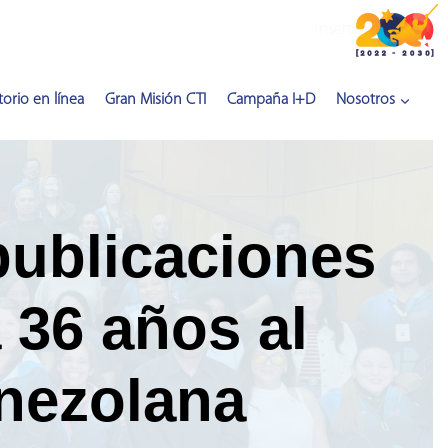
Inserta HTML aquí
orio en línea
Gran Misión CTI
Campaña I+D
Nosotros
publicaciones
a 36 años al
enezolana