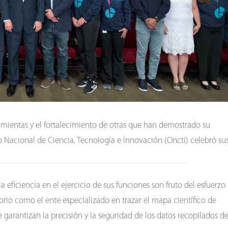
amientas y el fortalecimiento de otras que han demostrado su
io Nacional de Ciencia, Tecnología e Innovación (Oncti) celebró su
 eficiencia en el ejercicio de sus funciones son fruto del esfuerzo
rio como el ente especializado en trazar el mapa científico de
arantizan la precisión y la seguridad de los datos recopilados de