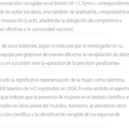
Innovación» recogidos en el Boletín Nº 11, Tomo I, correspondient
 recopilar los datos, sino también de analizarlos, categorizarlos 
 e Innovación (Locti), añadiendo la obligación de compartirlos y
nes efectivas a la comunidad nacional.
l de once boletines, según lo indicado por el investigador en su
 equipo por gestionar de manera eficiente la recopilación de dato
a y sin sucumbir ante la «paradoja de la precisión paralizante».
acado la significativa representación de la mujer como talentosa
00 talentos de I+D registrados, en 2024. En este sentido, el experto
d que indican que la presencia de mujeres en el ámbito científico e
inadas en otros países del mundo». Asimismo, se abordaron otros
cción científica y la identificación tangible de los espacios de