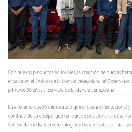
Con nuevos productos editoriales, la creación de nuevas herr
eficacia en el ámbito de la ciencia venezolana, el Observator
primeros 36 años al servicio de la ciencia venezolana.
En el evento quedó demostrado que el talento institucional y la
continuo de su equipo, que ha logrado posicionar al observato
Venezuela mediante metodologías y herramientas propias que g