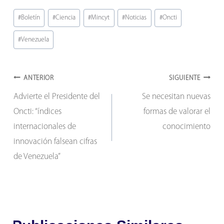
Etiquetas
#
Boletín
#
Ciencia
#
Mincyt
#
Noticias
#
Oncti
de
#
Venezuela
la
entrada:
Navegación
ANTERIOR
SIGUIENTE
Advierte el Presidente del
Se necesitan nuevas
de
Oncti: “índices
formas de valorar el
entradas
internacionales de
conocimiento
innovación falsean cifras
de Venezuela”