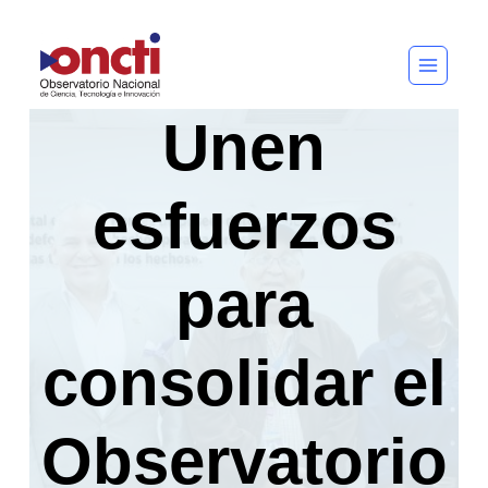
Saltar
al
contenido
Unen
esfuerzos
para
consolidar el
Observatorio