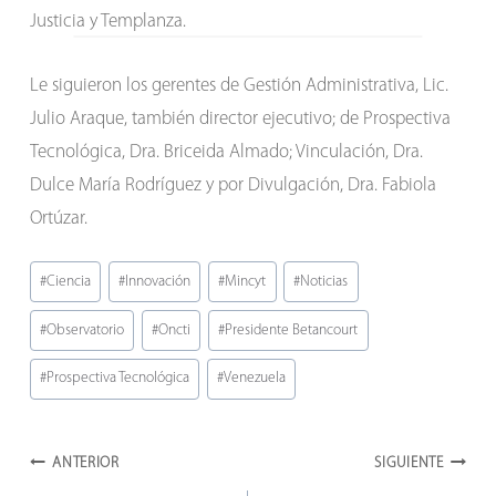
Justicia y Templanza.
Le siguieron los gerentes de Gestión Administrativa, Lic.
Julio Araque, también director ejecutivo; de Prospectiva
Tecnológica, Dra. Briceida Almado; Vinculación, Dra.
Dulce María Rodríguez y por Divulgación, Dra. Fabiola
Ortúzar.
Etiquetas
#
Ciencia
#
Innovación
#
Mincyt
#
Noticias
de
#
Observatorio
#
Oncti
#
Presidente Betancourt
la
entrada:
#
Prospectiva Tecnológica
#
Venezuela
Navegación
ANTERIOR
SIGUIENTE