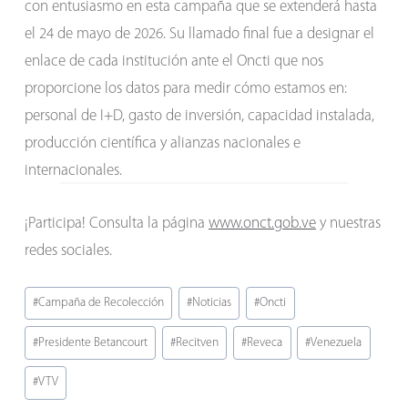
con entusiasmo en esta campaña que se extenderá hasta
el 24 de mayo de 2026. Su llamado final fue a designar el
enlace de cada institución ante el Oncti que nos
proporcione los datos para medir cómo estamos en:
personal de I+D, gasto de inversión, capacidad instalada,
producción científica y alianzas nacionales e
internacionales.
¡Participa! Consulta la página
www.onct.gob.ve
y nuestras
redes sociales.
Etiquetas
#
Campaña de Recolección
#
Noticias
#
Oncti
de
#
Presidente Betancourt
#
Recitven
#
Reveca
#
Venezuela
la
entrada:
#
VTV