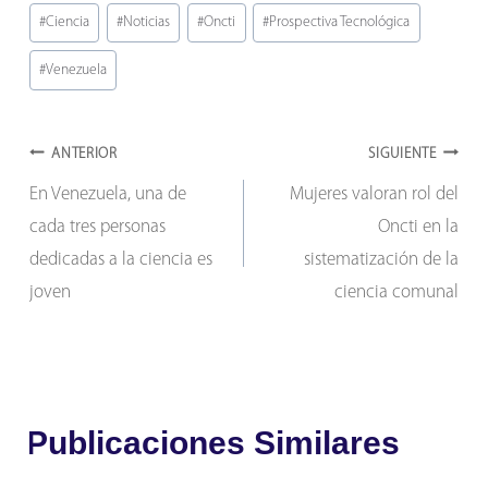
Etiquetas
#
Ciencia
#
Noticias
#
Oncti
#
Prospectiva Tecnológica
de
#
Venezuela
la
entrada:
Navegación
ANTERIOR
SIGUIENTE
En Venezuela, una de
Mujeres valoran rol del
de
cada tres personas
Oncti en la
entradas
dedicadas a la ciencia es
sistematización de la
joven
ciencia comunal
Publicaciones Similares