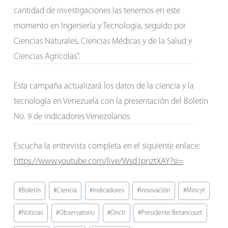
cantidad de investigaciones las tenemos en este
momento en Ingeniería y Tecnología, seguido por
Ciencias Naturales, Ciencias Médicas y de la Salud y
Ciencias Agrícolas”.
Esta campaña actualizará los datos de la ciencia y la
tecnología en Venezuela con la presentación del Boletín
No. 9 de Indicadores Venezolanos.
Escucha la entrevista completa en el siguiente enlace:
https://www.youtube.com/live/Wsd1pnztXAY?si=
Etiquetas
#
Boletín
#
Ciencia
#
indicadores
#
Innovación
#
Mincyt
de
#
Noticias
#
Observatorio
#
Oncti
#
Presidente Betancourt
la