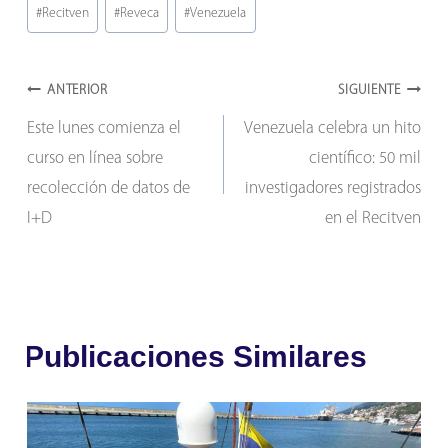
entrada:
#
Recitven
#
Reveca
#
Venezuela
Navegación
ANTERIOR
SIGUIENTE
Este lunes comienza el
Venezuela celebra un hito
de
curso en línea sobre
científico: 50 mil
entradas
recolección de datos de
investigadores registrados
I+D
en el Recitven
Publicaciones Similares