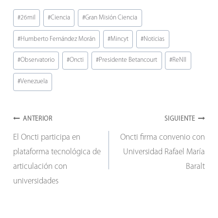
Etiquetas
#
26mil
#
Ciencia
#
Gran Misión Ciencia
de
#
Humberto Fernández Morán
#
Mincyt
#
Noticias
la
entrada:
#
Observatorio
#
Oncti
#
Presidente Betancourt
#
ReNII
#
Venezuela
Navegación
ANTERIOR
SIGUIENTE
El Oncti participa en
Oncti firma convenio con
de
plataforma tecnológica de
Universidad Rafael María
entradas
articulación con
Baralt
universidades