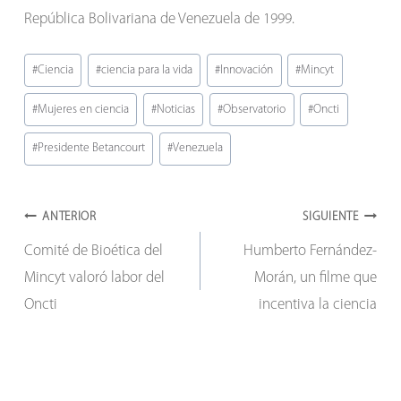
República Bolivariana de Venezuela de 1999.
Etiquetas
#
Ciencia
#
ciencia para la vida
#
Innovación
#
Mincyt
de
#
Mujeres en ciencia
#
Noticias
#
Observatorio
#
Oncti
la
entrada:
#
Presidente Betancourt
#
Venezuela
Navegación
ANTERIOR
SIGUIENTE
Comité de Bioética del
Humberto Fernández-
de
Mincyt valoró labor del
Morán, un filme que
entradas
Oncti
incentiva la ciencia