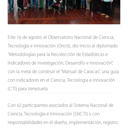
Este 16 de agosto, el Observatorio Nacional de Ciencia,
Tecnología e Innovación (Oncti), dio inicio al diplomado
“Metodologías para la Recolección de Estadísticas e
Indicadores de investigación, Desarrollo e Innovación”,
con la meta de construir el “Manual de Caracas”, una guía
con indicadores en el Ciencia, Tecnología e Innovación
(CTI) para Venezuela.
Con 62 participantes asociados al Sistema Nacional de
Ciencia, Tecnología e Innovación (SNCTI) y con
responsabilidades en el diseño, implementación, registro