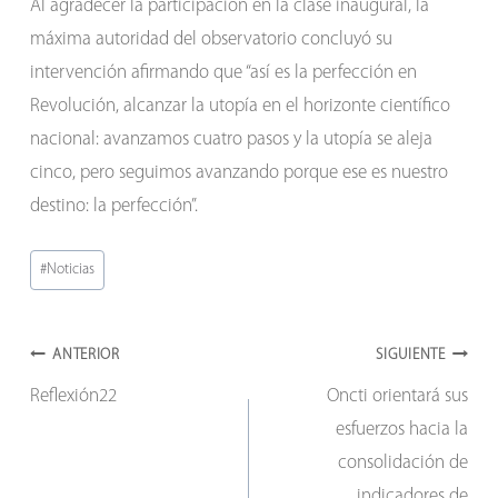
Al agradecer la participación en la clase inaugural, la
máxima autoridad del observatorio concluyó su
intervención afirmando que “así es la perfección en
Revolución, alcanzar la utopía en el horizonte científico
nacional: avanzamos cuatro pasos y la utopía se aleja
cinco, pero seguimos avanzando porque ese es nuestro
destino: la perfección”.
Etiquetas
#
Noticias
de
la
Navegación
entrada:
ANTERIOR
SIGUIENTE
Reflexión22
Oncti orientará sus
de
esfuerzos hacia la
entradas
consolidación de
indicadores de