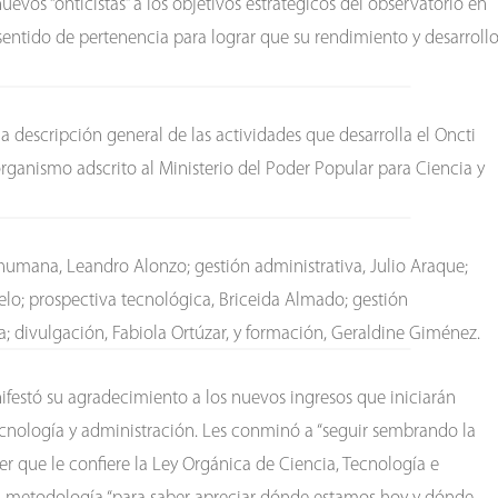
evos “onticistas” a los objetivos estratégicos del observatorio en
sentido de pertenencia para lograr que su rendimiento y desarroll
na descripción general de las actividades que desarrolla el Oncti
 organismo adscrito al Ministerio del Poder Popular para Ciencia y
 humana, Leandro Alonzo; gestión administrativa, Julio Araque;
lo; prospectiva tecnológica, Briceida Almado; gestión
; divulgación, Fabiola Ortúzar, y formación, Geraldine Giménez.
ifestó su agradecimiento a los nuevos ingresos que iniciarán
tecnología y administración. Les conminó a “seguir sembrando la
ser que le confiere la Ley Orgánica de Ciencia, Tecnología e