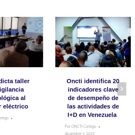
dicta taller
Oncti identifica 20
igilancia
indicadores clave
lógica al
de desempeño de
 eléctrico
las actividades de
I+D en Venezuela
ntigo
Por
ONCTI Contigo
diciembre 5, 2025