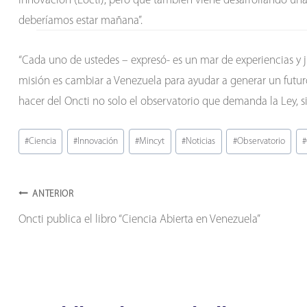
Innovación (Locti), pero que también viene desarrollando un
deberíamos estar mañana”.
“Cada uno de ustedes – expresó- es un mar de experiencias y 
misión es cambiar a Venezuela para ayudar a generar un futur
hacer del Oncti no solo el observatorio que demanda la Ley, 
Etiquetas
#
Ciencia
#
Innovación
#
Mincyt
#
Noticias
#
Observatorio
#
de
la
Navegación
entrada:
ANTERIOR
Oncti publica el libro “Ciencia Abierta en Venezuela”
de
entradas