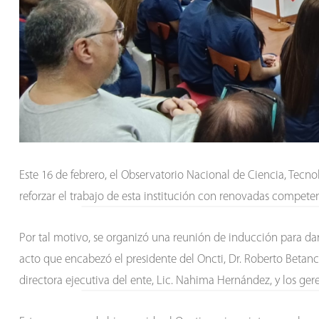
Este 16 de febrero, el Observatorio Nacional de Ciencia, Tecn
reforzar el trabajo de esta institución con renovadas competen
Por tal motivo, se organizó una reunión de inducción para da
acto que encabezó el presidente del Oncti, Dr. Roberto Betanco
directora ejecutiva del ente, Lic. Nahima Hernández, y los gere