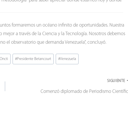
a metodología “para saber apreciar dónde estamos hoy y dónde
juntos formaremos un océano infinito de oportunidades. Nuestra
o mejor a través de la Ciencia y la Tecnología. Nosotros debemos
sino el observatorio que demanda Venezuela”, concluyó.
Oncti
#
Presidente Betancourt
#
Venezuela
SIGUIENTE
Comenzó diplomado de Periodismo Científi