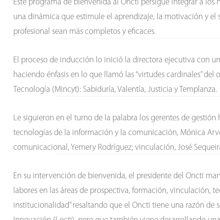
Este programa de bienvenida al Oncti persigue integrar a los nu
una dinámica que estimule el aprendizaje, la motivación y el 
profesional sean más completos y eficaces.
El proceso de inducción lo inició la directora ejecutiva con u
haciendo énfasis en lo que llamó las “virtudes cardinales” del
Tecnología (Mincyt): Sabiduría, Valentía, Justicia y Templanza.
Le siguieron en el turno de la palabra los gerentes de gestión
tecnologías de la información y la comunicación, Mónica Arve
comunicacional, Yemery Rodríguez; vinculación, José Sequeira
En su intervención de bienvenida, el presidente del Oncti man
labores en las áreas de prospectiva, formación, vinculación, 
institucionalidad” resaltando que el Oncti tiene una razón de 