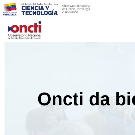
Saltar
al
contenido
Oncti da b