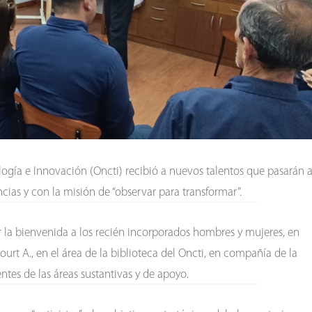
ología e Innovación (Oncti) recibió a nuevos talentos que pasarán 
cias y con la misión de “observar para transformar”.
r la bienvenida a los recién incorporados hombres y mujeres, en
urt A., en el área de la biblioteca del Oncti, en compañía de la
ntes de las áreas sustantivas y de apoyo.