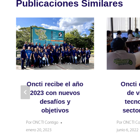
Publicaciones Similares
Oncti recibe el año
Oncti 
2023 con nuevos
de v
desafíos y
tecno
objetivos
sector
Por
ONCTI Contigo
Por
ONCTI Co
enero 20, 2023
junio 6, 2022