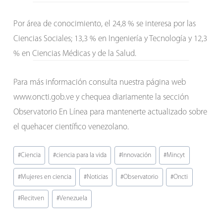
Por área de conocimiento, el 24,8 % se interesa por las
Ciencias Sociales; 13,3 % en Ingeniería y Tecnología y 12,3
% en Ciencias Médicas y de la Salud.
Para más información consulta nuestra página web
www.oncti.gob.ve y chequea diariamente la sección
Observatorio En Línea para mantenerte actualizado sobre
el quehacer científico venezolano.
Etiquetas
#
Ciencia
#
ciencia para la vida
#
Innovación
#
Mincyt
de
#
Mujeres en ciencia
#
Noticias
#
Observatorio
#
Oncti
la
entrada:
#
Recitven
#
Venezuela