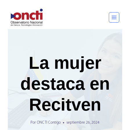
Saltar
al
contenido
La mujer
destaca en
Recitven
Por
ONCTI Contigo
septiembre 26, 2024