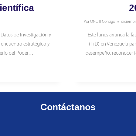
entífica
2
Por
ONCTI Contigo
diciembr
Datos de Investigación y
Este lunes arranca la f
 encuentro estratégico y
(I+D) en Venezuela par
sterio del Poder…
desempeño, reconocer for
Contáctanos