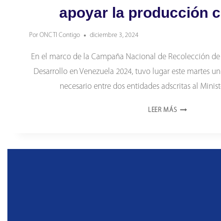
apoyar la producción ci
Por
ONCTI Contigo
diciembre 3, 2024
En el marco de la Campaña Nacional de Recolección de 
Desarrollo en Venezuela 2024, tuvo lugar este martes un
necesario entre dos entidades adscritas al Mini
ONCTI
LEER MÁS
Y
FONACIT
SE
CONSOLIDAN
PARA
APOYAR
LA
PRODUCCIÓN
CIENTÍFICA