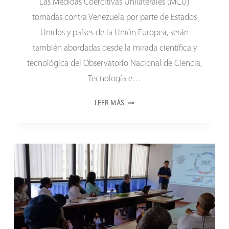
Las Medidas Coercitivas Unilaterales (MCU)
tomadas contra Venezuela por parte de Estados
Unidos y países de la Unión Europea, serán
también abordadas desde la mirada científica y
tecnológica del Observatorio Nacional de Ciencia,
Tecnología e…
MIDEN
LEER MÁS
EFECTOS
DE
LAS
MEDIDAS
COERCITIVAS
UNILATERALES
CONTRA
VENEZUELA