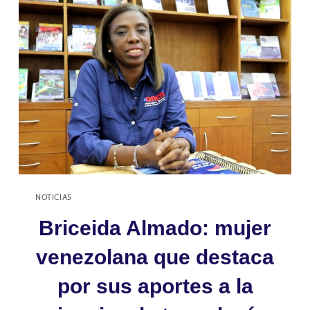
LA
ELABORACIÓN
Y
DIVULGACIÓN
DE
INDICADORES
VENEZOLANOS
EN
INVESTIGACIÓN
Y
DESARROLLO
NOTICIAS
Briceida Almado: mujer
venezolana que destaca
por sus aportes a la