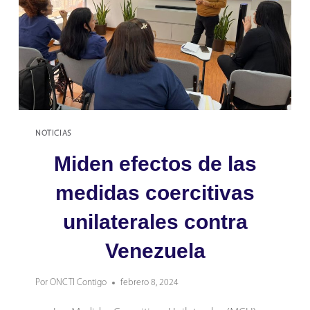
APORTES
A
LA
CIENCIA
Y
LA
TECNOLOGÍA
NOTICIAS
Miden efectos de las
medidas coercitivas
unilaterales contra
Venezuela
Por
ONCTI Contigo
febrero 8, 2024