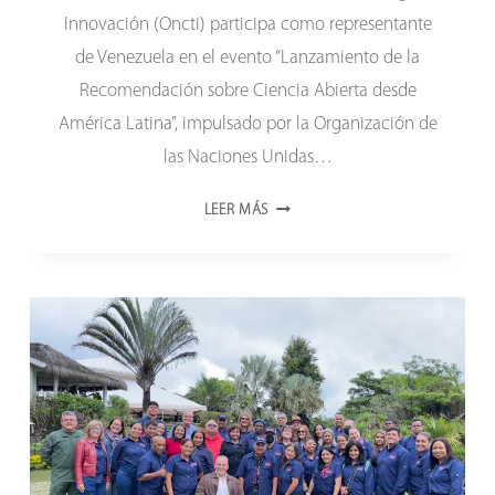
Innovación (Oncti) participa como representante
de Venezuela en el evento “Lanzamiento de la
Recomendación sobre Ciencia Abierta desde
América Latina”, impulsado por la Organización de
las Naciones Unidas…
ONCTI
LEER MÁS
PARTICIPA
EN
REUNIÓN
SOBRE
LANZAMIENTO
REGIONAL
DE
CIENCIA
ABIERTA