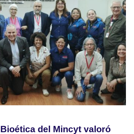
DEL
3E,
EL
ONCTI
INICIA
LA
CAMPAÑA
NACIONAL
DE
RECOLECCIÓN
DE
DATOS
DE
INVESTIGACIÓN
Y
DESARROLLO
2025
Bioética del Mincyt valoró