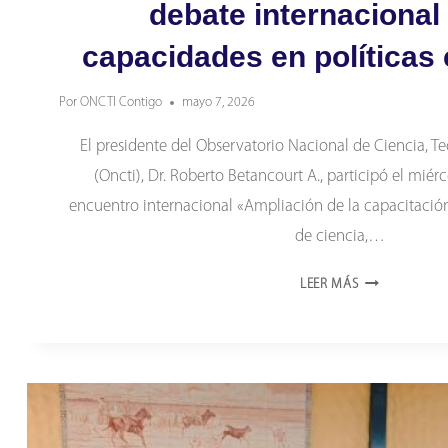
debate internacional
capacidades en políticas 
Por
ONCTI Contigo
mayo 7, 2026
El presidente del Observatorio Nacional de Ciencia, T
(Oncti), Dr. Roberto Betancourt A., participó el miér
encuentro internacional «Ampliación de la capacitación
de ciencia,…
ONCTI
LEER MÁS
LLEVA
LA
EXPERIENCIA
VENEZOLANA
AL
DEBATE
INTERNACION