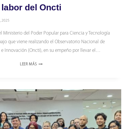
labor del Oncti
, 2025
l Ministerio del Poder Popular para Ciencia y Tecnología
abajo que viene realizando el Observatorio Nacional de
a e Innovación (Oncti), en su empeño por llevar el…
COMITÉ
LEER MÁS
DE
BIOÉTICA
DEL
MINCYT
VALORÓ
LABOR
DEL
ONCTI