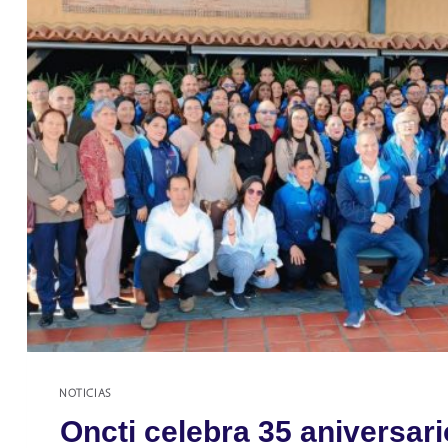
SOBRE
CAPACIDADES
EN
POLÍTICAS
CIENTÍFICAS
NOTICIAS
Oncti celebra 35 aniversari