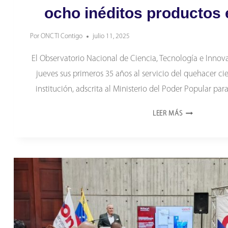
ocho inéditos productos e
Por
ONCTI Contigo
julio 11, 2025
El Observatorio Nacional de Ciencia, Tecnología e Innova
jueves sus primeros 35 años al servicio del quehacer cie
institución, adscrita al Ministerio del Poder Popular pa
ONCTI
LEER MÁS
CELEBRA
35
ANIVERSARIO
Y
PRESENTA
OCHO
INÉDITOS
PRODUCTOS
EDITORIALES