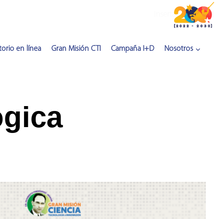
Inserta HTML aquí
orio en línea
Gran Misión CTI
Campaña I+D
Nosotros
ógica