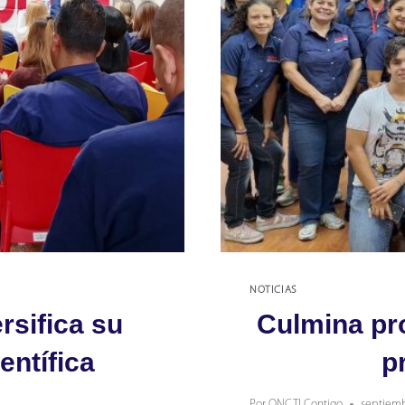
NOTICIAS
rsifica su
Culmina pr
entífica
p
Por
ONCTI Contigo
septiemb