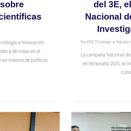
 sobre
del 3E, e
científicas
Nacional d
Investig
ecnología e Innovación
Por
ONCTI Contigo
febrero 
coles 6 de mayo en el
La campaña Nacional de R
 en materia de políticas
en Venezuela 2025, se ini
corr
AL