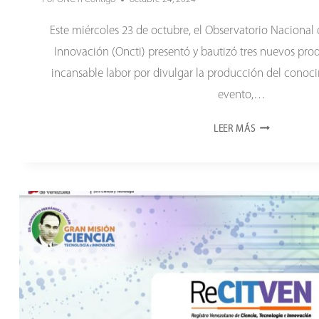
Este miércoles 23 de octubre, el Observatorio Nacional 
Innovación (Oncti) presentó y bautizó tres nuevos produ
incansable labor por divulgar la producción del conoci
evento,…
EL
LEER MÁS
ONCTI
ROBUSTECE
Y
DIVERSIFICA
SU
LABOR
DE
DIVULGACIÓN
CIENTÍFICA