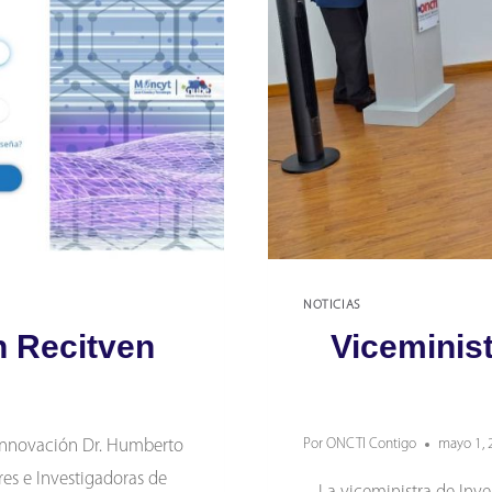
NOTICIAS
n Recitven
Viceminist
 Innovación Dr. Humberto
Por
ONCTI Contigo
mayo 1, 
es e Investigadoras de