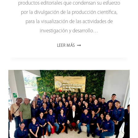
productos editoriales que condensan su esfuerzo
por la divulgación de la producción científica,
para la visualización de las actividades de
investigación y desarrollo…
ONCTI
LEER MÁS
BAUTIZA
CINCO
NUEVOS
PRODUCTOS
EDITORIALES