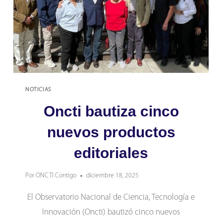
NOTICIAS
Oncti bautiza cinco
nuevos productos
editoriales
Por
ONCTI Contigo
diciembre 18, 2025
El Observatorio Nacional de Ciencia, Tecnología e
Innovación (Oncti) bautizó cinco nuevos