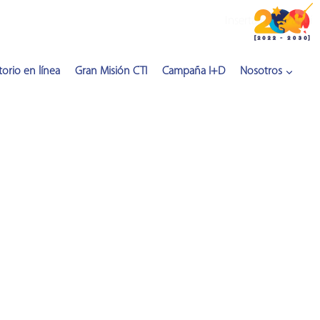
Inserta HTML aquí
orio en línea
Gran Misión CTI
Campaña I+D
Nosotros