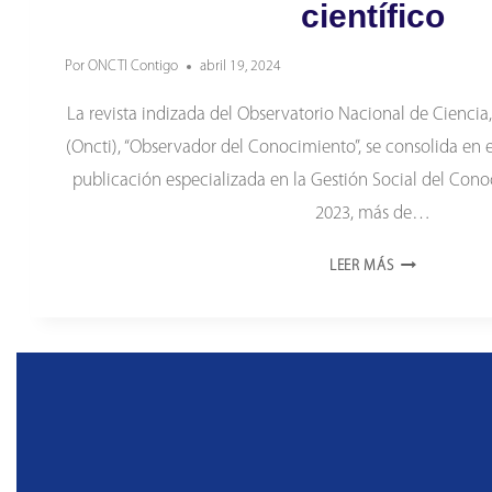
científico
Por
ONCTI Contigo
abril 19, 2024
La revista indizada del Observatorio Nacional de Ciencia
(Oncti), “Observador del Conocimiento”, se consolida en
publicación especializada en la Gestión Social del Con
2023, más de…
ONCTI
LEER MÁS
SE
CONSOLIDA
EN
EL
MUNDO
CIENTÍFICO