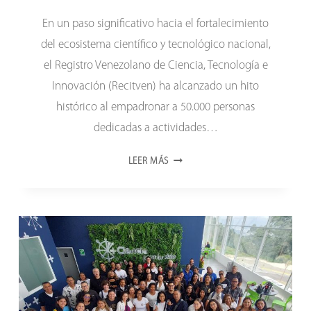
En un paso significativo hacia el fortalecimiento
del ecosistema científico y tecnológico nacional,
el Registro Venezolano de Ciencia, Tecnología e
Innovación (Recitven) ha alcanzado un hito
histórico al empadronar a 50.000 personas
dedicadas a actividades…
VENEZUELA
LEER MÁS
CELEBRA
UN
HITO
CIENTÍFICO:
50
MIL
INVESTIGADORES
REGISTRADOS
EN