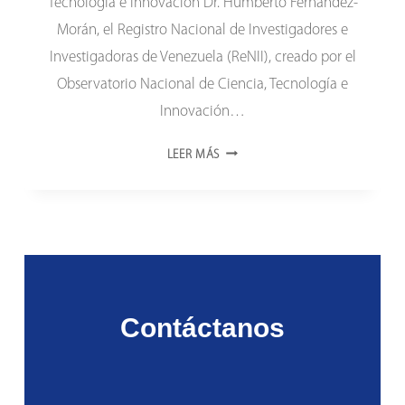
Tecnología e Innovación Dr. Humberto Fernández-
Morán, el Registro Nacional de Investigadores e
Investigadoras de Venezuela (ReNII), creado por el
Observatorio Nacional de Ciencia, Tecnología e
Innovación…
EL
LEER MÁS
RENII
SE
TRANSFORMÓ
EN
RECITVEN
Contáctanos