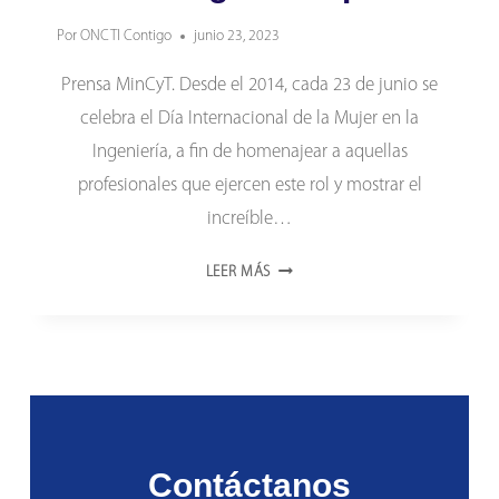
Por
ONCTI Contigo
junio 23, 2023
Prensa MinCyT. Desde el 2014, cada 23 de junio se
celebra el Día Internacional de la Mujer en la
Ingeniería, a fin de homenajear a aquellas
profesionales que ejercen este rol y mostrar el
increíble…
MÓNICA
LEER MÁS
ARVELO:
LA
INGENIERÍA
DE
SISTEMAS
ME
HA
Contáctanos
PERMITIDO