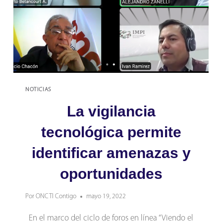
NOTICIAS
La vigilancia
tecnológica permite
identificar amenazas y
oportunidades
Por
ONCTI Contigo
mayo 19, 2022
En el marco del ciclo de foros en línea “Viendo el