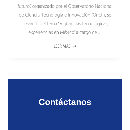
futuro”, organizado por el Observatorio Nacional
de Ciencia, Tecnología e Innovación (Oncti), se
desarrolló el tema “Vigilancias tecnológicas,
experiencias en México” a cargo de…
LA
LEER MÁS
VIGILANCIA
TECNOLÓGICA
PERMITE
IDENTIFICAR
AMENAZAS
Y
OPORTUNIDADES
Contáctanos