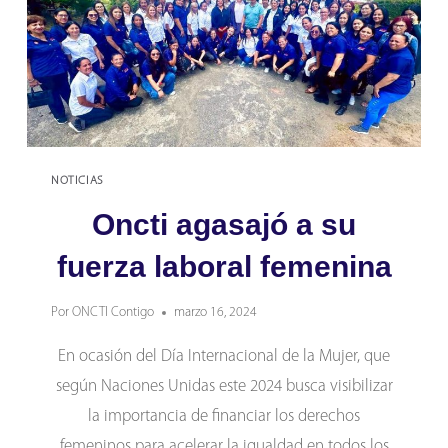
NOTICIAS
Oncti agasajó a su
fuerza laboral femenina
Por
ONCTI Contigo
marzo 16, 2024
En ocasión del Día Internacional de la Mujer, que
según Naciones Unidas este 2024 busca visibilizar
la importancia de financiar los derechos
femeninos para acelerar la igualdad en todos los