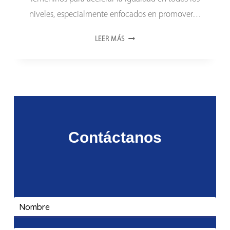
niveles, especialmente enfocados en promover…
ONCTI
LEER MÁS
AGASAJÓ
A
SU
FUERZA
LABORAL
FEMENINA
Contáctanos