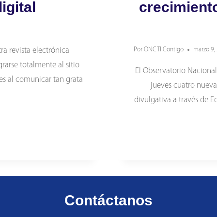
igital
crecimient
a revista electrónica
Por
ONCTI Contigo
marzo 9,
arse totalmente al sitio
El Observatorio Nacional
ces al comunicar tan grata
jueves cuatro nuevas
divulgativa a través de E
O»
Contáctanos