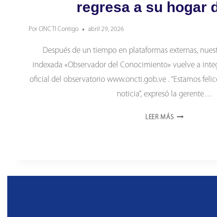
regresa a su hogar d
Por
ONCTI Contigo
abril 29, 2026
Después de un tiempo en plataformas externas, nuestr
indexada «Observador del Conocimiento» vuelve a integr
oficial del observatorio www.oncti.gob.ve . “Estamos feli
noticia”, expresó la gerente…
«OBSERVADOR
LEER MÁS
DEL
CONOCIMIENT
REGRESA
A
SU
HOGAR
DIGITAL