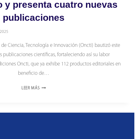
o y presenta cuatro nuevas
publicaciones
 2025
 de Ciencia, Tecnología e Innovación (Oncti) bautizó este
 publicaciones científicas, fortaleciendo así su labor
diciones Oncti, que ya exhibe 112 productos editoriales en
beneficio de…
EDICIONES
LEER MÁS
ONCTI
CONSOLIDA
SU
CRECIMIENTO
Y
PRESENTA
CUATRO