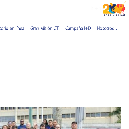
Inserta HTML aquí
orio en línea
Gran Misión CTI
Campaña I+D
Nosotros
i