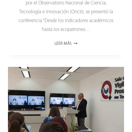
por el Observatorio Nacional de Ciencia,
Tecnología e Innovación (Oncti), se presentó la
conferencia “Desde los indicadores académicos
hasta los ecopatrones…
LA
LEER MÁS
TRANSICIÓN
HACIA
LA
AGROECOLOGÍA
HA
SIDO
EXITOSA
EN
VENEZUELA