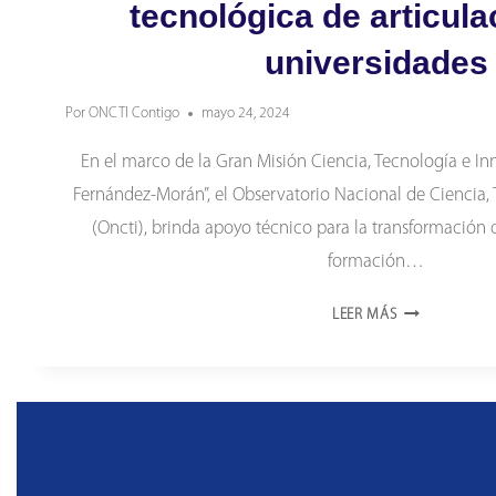
tecnológica de articula
universidades
Por
ONCTI Contigo
mayo 24, 2024
En el marco de la Gran Misión Ciencia, Tecnología e I
Fernández-Morán”, el Observatorio Nacional de Ciencia,
(Oncti), brinda apoyo técnico para la transformación di
formación…
EL
LEER MÁS
ONCTI
PARTICIPA
EN
PLATAFORMA
TECNOLÓGICA
DE
ARTICULACIÓ