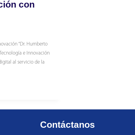
ción con
nnovación “Dr. Humberto
 Tecnología e Innovación
gital al servicio de la
Contáctanos
N