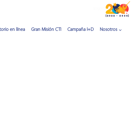
Inserta HTML aquí
orio en línea
Gran Misión CTI
Campaña I+D
Nosotros