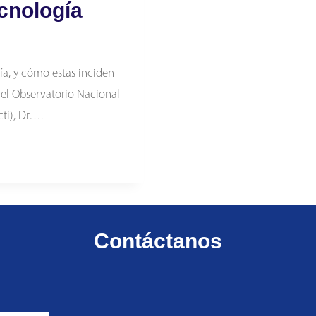
ecnología
ía, y cómo estas inciden
 del Observatorio Nacional
ti), Dr….
Contáctanos