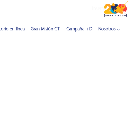
Inserta HTML aquí
orio en línea
Gran Misión CTI
Campaña I+D
Nosotros