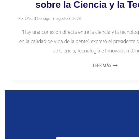
sobre la Ciencia y la T
Por
ONCTI Contigo
agosto 3, 2023
“Hay una conexión directa entre la ciencia y la tecnolog
en la calidad de vida de la gente”, expresó el presidente
de Ciencia, Tecnología e Innovación (Onc
QUEREMOS
LEER MÁS
SABER
QUÉ
PIENSA
LA
GENTE
SOBRE
LA
CIENCIA
Y
LA