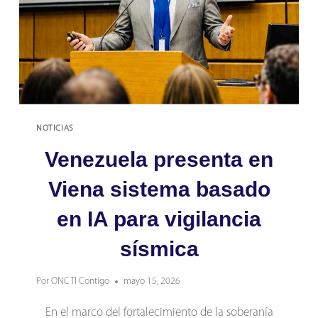
NOTICIAS
Venezuela presenta en
Viena sistema basado
en IA para vigilancia
sísmica
Por
ONCTI Contigo
mayo 15, 2026
En el marco del fortalecimiento de la soberanía