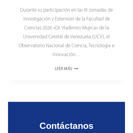
Durante su participación en las III Jornadas de
Investigación y Extensión de la Facultad de
Ciencias 2026 «Dr. Vladimiro Mujica» de la
Universidad Central de Venezuela (UCV), el
Observatorio Nacional de Ciencia, Tecnología e
Innovación…
ONCTI
LEER MÁS
PRESENTA
RADIOGRAFÍA
DE
LA
I+D
EN
VENEZUELA
Contáctanos
DURANTE
JORNADAS