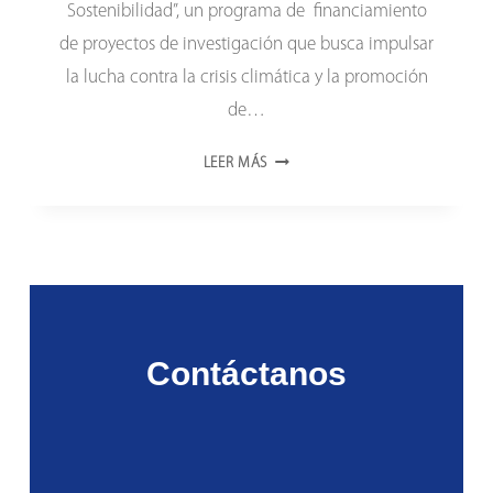
Sostenibilidad”, un programa de financiamiento
de proyectos de investigación que busca impulsar
la lucha contra la crisis climática y la promoción
de…
FINANCIARÁN
LEER MÁS
PROYECTOS
DE
INVESTIGACIÓN
AMBIENTALES
Contáctanos