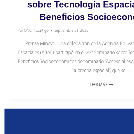
sobre Tecnología Espacia
Beneficios Socioeco
Por
ONCTI Contigo
septiembre 21, 2022
Prensa Mincyt.- Una delegación de la Agencia Bolivar
Espaciales (ABAE) participó en el 29.° Seminario sobre Te
Beneficios Socioeconómicos denominado “Acceso al espa
la brecha espacial”, que se…
VENEZUELA
LEER MÁS
PARTICIPÓ
EN
29.°
SEMINARIO
SOBRE
TECNOLOGÍA
ESPACIAL