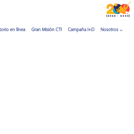
Inserta HTML aquí
orio en línea
Gran Misión CTI
Campaña I+D
Nosotros